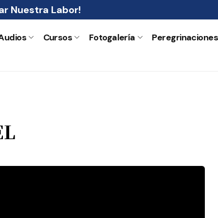
r Nuestra Labor!
Audios
Cursos
Fotogalería
Peregrinacione
EL