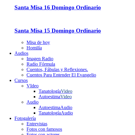
Santa Misa 16 Domingo Ordinario
Santa Misa 15 Domingo Ordinario
Misa de hoy
Homilía
Audios
Imagen Radio
Radio Fórmula
Cuentos, Fábulas y Reflexiones.
Cuentos Para Entender El Evangelio
Cursos
VIdeo
Tanatología
Video
Autoestima
Video
Audio
Autoestima
Audio
Tanatología
Audio
Fotogalería
Entrevistas
Fotos con famosos
Fotos con actores