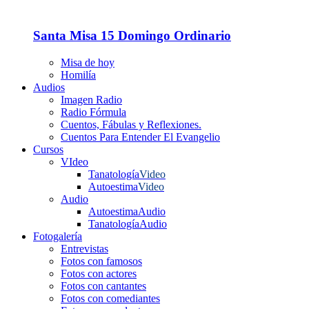
Santa Misa 15 Domingo Ordinario
Misa de hoy
Homilía
Audios
Imagen Radio
Radio Fórmula
Cuentos, Fábulas y Reflexiones.
Cuentos Para Entender El Evangelio
Cursos
VIdeo
Tanatología
Video
Autoestima
Video
Audio
Autoestima
Audio
Tanatología
Audio
Fotogalería
Entrevistas
Fotos con famosos
Fotos con actores
Fotos con cantantes
Fotos con comediantes