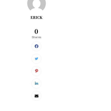
ERICK
0
Shares