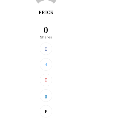
ERICK
0
Shares