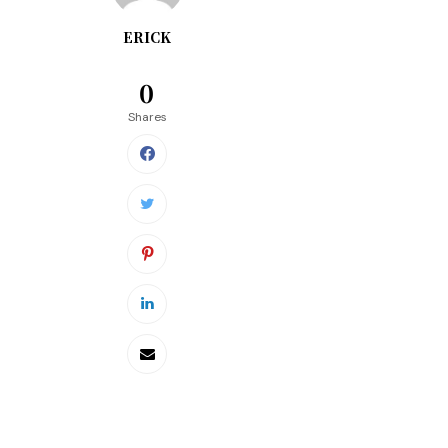
ERICK
0
Shares