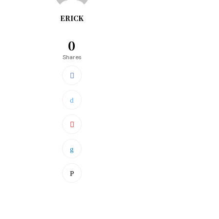
ERICK
0
Shares