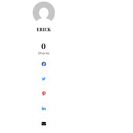
ERICK
0
Shares