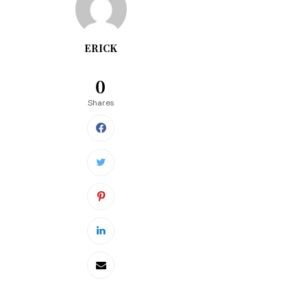
ERICK
0
Shares