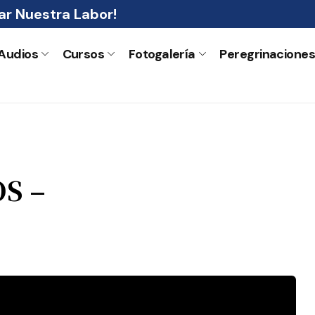
r Nuestra Labor!
Audios
Cursos
Fotogalería
Peregrinacione
S –