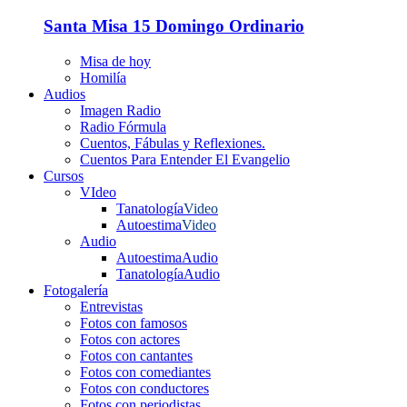
Santa Misa 15 Domingo Ordinario
Misa de hoy
Homilía
Audios
Imagen Radio
Radio Fórmula
Cuentos, Fábulas y Reflexiones.
Cuentos Para Entender El Evangelio
Cursos
VIdeo
Tanatología
Video
Autoestima
Video
Audio
Autoestima
Audio
Tanatología
Audio
Fotogalería
Entrevistas
Fotos con famosos
Fotos con actores
Fotos con cantantes
Fotos con comediantes
Fotos con conductores
Fotos con periodistas