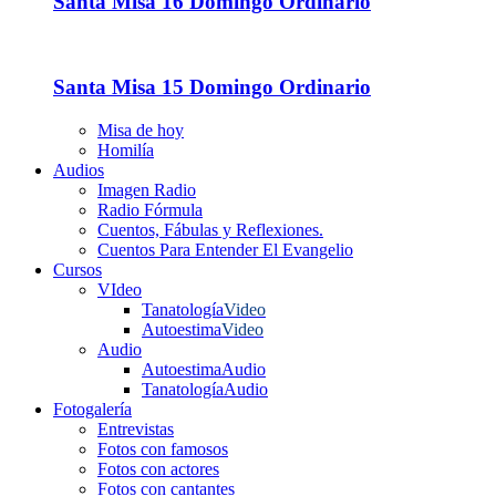
Santa Misa 16 Domingo Ordinario
Santa Misa 15 Domingo Ordinario
Misa de hoy
Homilía
Audios
Imagen Radio
Radio Fórmula
Cuentos, Fábulas y Reflexiones.
Cuentos Para Entender El Evangelio
Cursos
VIdeo
Tanatología
Video
Autoestima
Video
Audio
Autoestima
Audio
Tanatología
Audio
Fotogalería
Entrevistas
Fotos con famosos
Fotos con actores
Fotos con cantantes