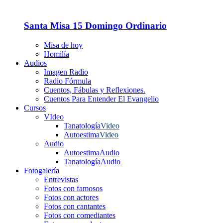
Santa Misa 15 Domingo Ordinario
Misa de hoy
Homilía
Audios
Imagen Radio
Radio Fórmula
Cuentos, Fábulas y Reflexiones.
Cuentos Para Entender El Evangelio
Cursos
VIdeo
Tanatología
Video
Autoestima
Video
Audio
Autoestima
Audio
Tanatología
Audio
Fotogalería
Entrevistas
Fotos con famosos
Fotos con actores
Fotos con cantantes
Fotos con comediantes