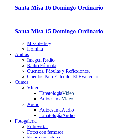
Santa Misa 16 Domingo Ordinario
Santa Misa 15 Domingo Ordinario
Misa de hoy
Homilía
Audios
Imagen Radio
Radio Fórmula
Cuentos, Fábulas y Reflexiones.
Cuentos Para Entender El Evangelio
Cursos
VIdeo
Tanatología
Video
Autoestima
Video
Audio
Autoestima
Audio
Tanatología
Audio
Fotogalería
Entrevistas
Fotos con famosos
Fotos con actores