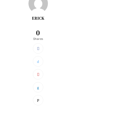
ERICK
0
Shares