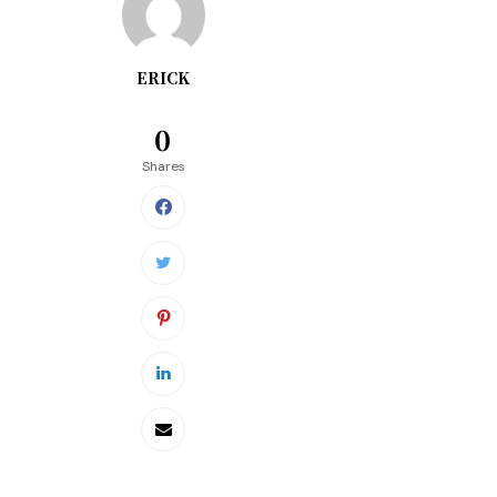
ERICK
0
Shares