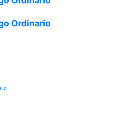
go Ordinario
go Ordinario
lio