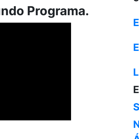
undo Programa.
E
E
L
E
S
N