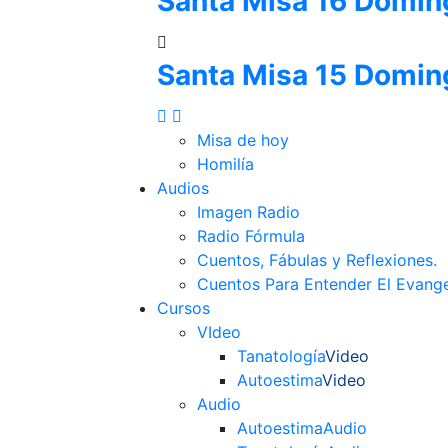
Santa Misa 16 Domin
Santa Misa 15 Domin
Misa de hoy
Homilía
Audios
Imagen Radio
Radio Fórmula
Cuentos, Fábulas y Reflexiones.
Cuentos Para Entender El Evange
Cursos
VIdeo
Tanatología
Video
Autoestima
Video
Audio
Autoestima
Audio