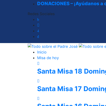
DONACIONES – ¡Ayúdanos a co
Redes Sociales
Inicio
Misa de hoy
Santa Misa 18 Domin
Santa Misa 17 Domin