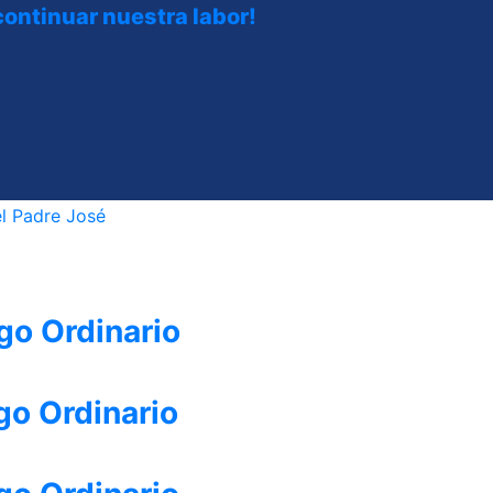
ntinuar nuestra labor!
go Ordinario
go Ordinario