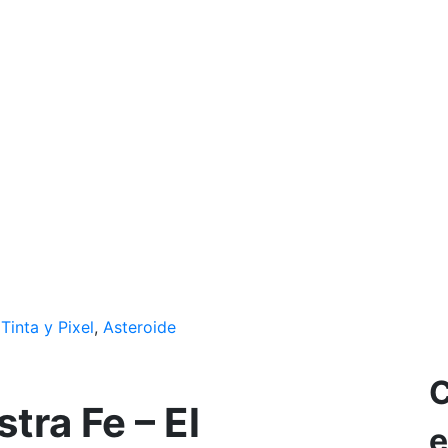
o
Tinta y Pixel
,
Asteroide
C
ra Fe – El
e