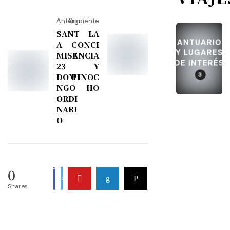
Anterior
Siguiente
SANT
LA
SANTUARIOS
A
CONCI
Y LUGARES
MISA
ENCIA
DE INTERÉS
23
Y
3
DOMI
PINOC
NGO
HO
ORDI
NARI
O
Share
Share On
0
On
Shares
Facebook
Twitter