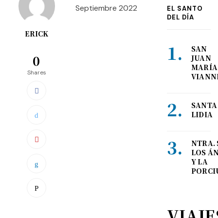
Septiembre 2022
EL SANTO
DEL DÍA
ERICK
SAN
0
JUAN
MARÍA
Shares
VIANN
SANTA
LIDIA
NTRA. 
LOS Á
Y LA
PORCI
VIAJE