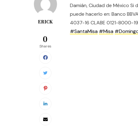
Damián, Ciudad de México Si 
puede hacerlo en: Banco BBV
ERICK
4037-16 CLABE 0121-8000-19
#SantaMisa​
#Misa
#Doming
0
Shares