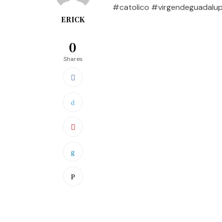
#catolico #virgendeguadalu
ERICK
0
Shares