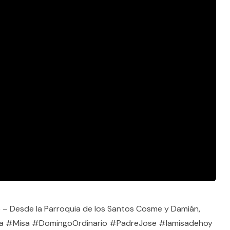
– Desde la Parroquia de los Santos Cosme y Damián,
sa #Misa #DomingoOrdinario #PadreJose #lamisadehoy