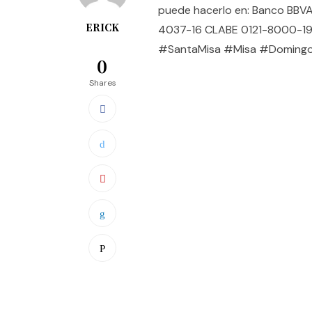
puede hacerlo en: Banco BBV
ERICK
4037-16 CLABE 0121-8000-19
#SantaMisa​ #Misa #Domingo
0
Shares