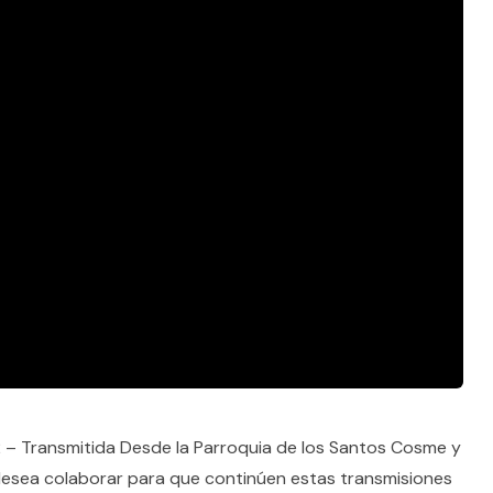
– Transmitida Desde la Parroquia de los Santos Cosme y
desea colaborar para que continúen estas transmisiones