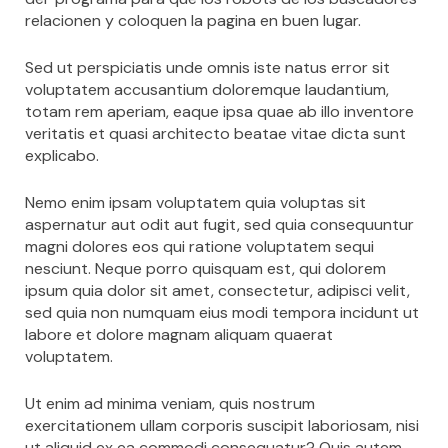
relacionen y coloquen la pagina en buen lugar.
Sed ut perspiciatis unde omnis iste natus error sit
voluptatem accusantium doloremque laudantium,
totam rem aperiam, eaque ipsa quae ab illo inventore
veritatis et quasi architecto beatae vitae dicta sunt
explicabo.
Nemo enim ipsam voluptatem quia voluptas sit
aspernatur aut odit aut fugit, sed quia consequuntur
magni dolores eos qui ratione voluptatem sequi
nesciunt. Neque porro quisquam est, qui dolorem
ipsum quia dolor sit amet, consectetur, adipisci velit,
sed quia non numquam eius modi tempora incidunt ut
labore et dolore magnam aliquam quaerat
voluptatem.
Ut enim ad minima veniam, quis nostrum
exercitationem ullam corporis suscipit laboriosam, nisi
ut aliquid ex ea commodi consequatur? Quis autem