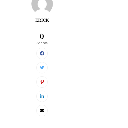
ERICK
0
Shares