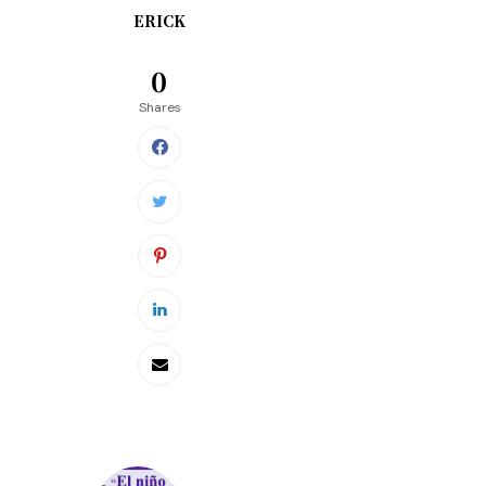
ERICK
0
Shares