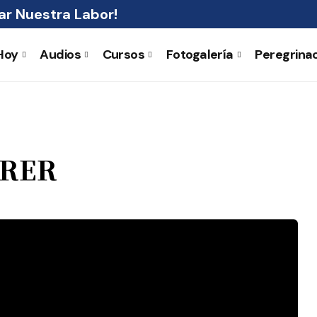
r Nuestra Labor!
Hoy
Audios
Cursos
Fotogalería
Peregrina
RRER