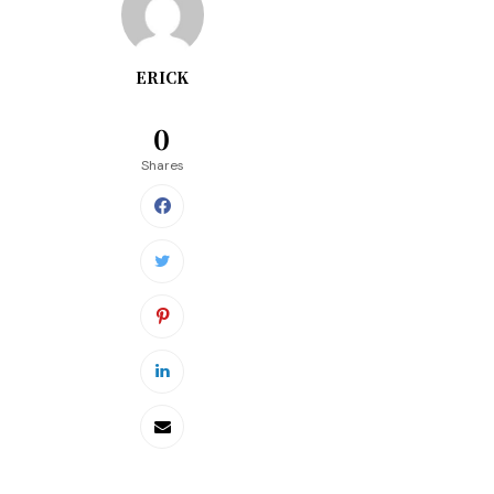
ERICK
0
Shares