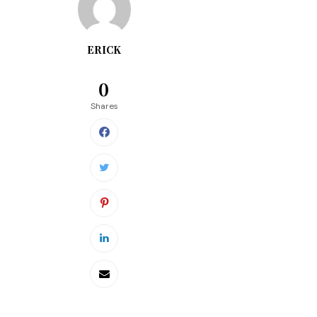
ERICK
0
Shares