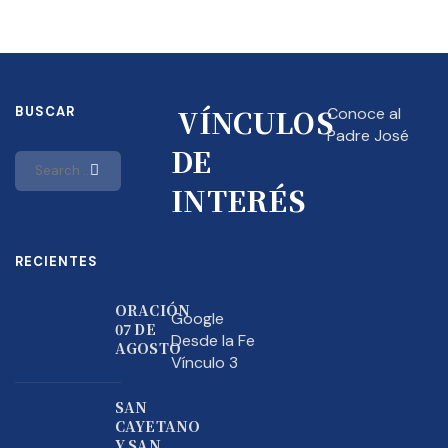
VÍNCULOS
BUSCAR
Conoce al
Padre José
DE
INTERÉS
RECIENTES
ORACIÓN
Google
07 DE
Desde la Fe
AGOSTO
Vínculo 3
SAN
CAYETANO
Y SAN