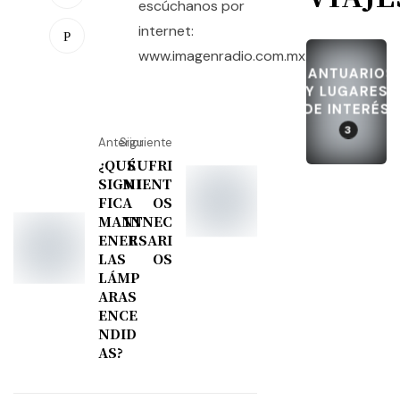
escúchanos por
internet:
www.imagenradio.com.mx.
SANTUARIOS
Y LUGARES
DE INTERÉS
3
Anterior
Siguiente
¿QUÉ
SUFRI
SIGNI
MIENT
FICA
OS
MANT
INNEC
ENER
ESARI
LAS
OS
LÁMP
ARAS
ENCE
NDID
AS?