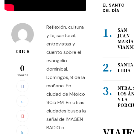
EL SANTO
DEL DÍA
Reflexión, cultura
SAN
y fe, santoral,
JUAN
MARÍA
entrevistas y
VIANN
ERICK
cuento sobre el
evangelio
SANTA
0
dominical.
LIDIA
Shares
Domingos, 9 de la
mañana. En
NTRA. 
LOS Á
ciudad de México
Y LA
90.5 FM. En otras
PORCI
ciudades busca la
señal de IMAGEN
RADIO o
VIAJE