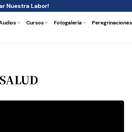
r Nuestra Labor!
Audios
Cursos
Fotogalería
Peregrinacione
 SALUD