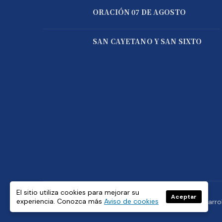
ORACIÓN 07 DE AGOSTO
SAN CAYETANO Y SAN SIXTO
El sitio utiliza cookies para mejorar su
Aceptar
experiencia. Conozca más
Aviso de cookies
© Copyright 2021 Padre José de Jesús Aguilar. Desarro