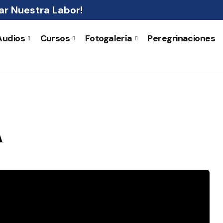
r Nuestra Labor!
Audios
Cursos
Fotogalería
Peregrinaciones
A