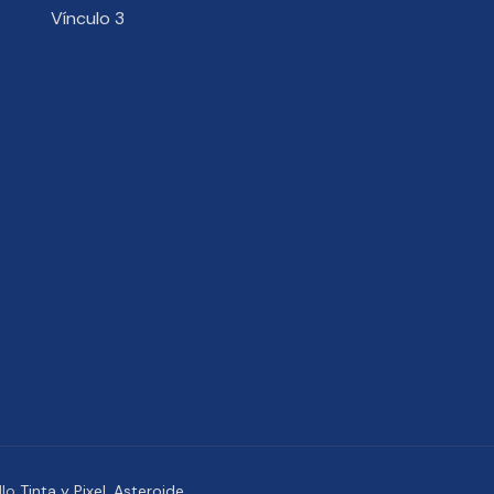
Vínculo 3
llo
Tinta y Pixel
,
Asteroide