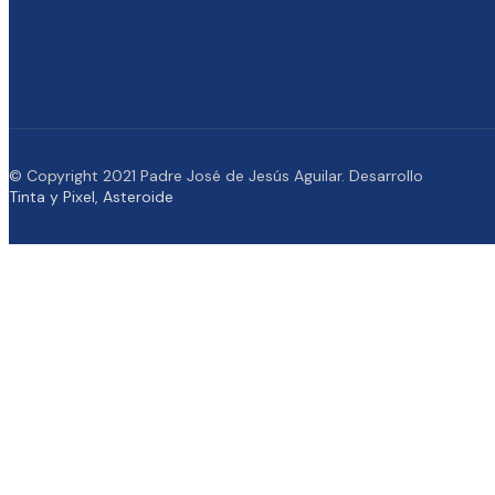
© Copyright 2021 Padre José de Jesús Aguilar. Desarrollo
Tinta y Pixel
,
Asteroide