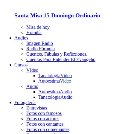
Santa Misa 15 Domingo Ordinario
Misa de hoy
Homilía
Audios
Imagen Radio
Radio Fórmula
Cuentos, Fábulas y Reflexiones.
Cuentos Para Entender El Evangelio
Cursos
VIdeo
Tanatología
Video
Autoestima
Video
Audio
Autoestima
Audio
Tanatología
Audio
Fotogalería
Entrevistas
Fotos con famosos
Fotos con actores
Fotos con cantantes
Fotos con comediantes