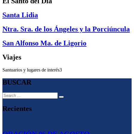
El Santo del Día
Santa Lidia
Ntra. Sra. de los Ángeles y la Porciúncula
San Alfonso Ma. de Ligorio
Viajes
Santuarios y lugares de interés
3
BUSCAR
Recientes