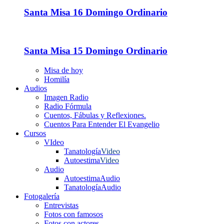
Santa Misa 16 Domingo Ordinario
Santa Misa 15 Domingo Ordinario
Misa de hoy
Homilía
Audios
Imagen Radio
Radio Fórmula
Cuentos, Fábulas y Reflexiones.
Cuentos Para Entender El Evangelio
Cursos
VIdeo
Tanatología
Video
Autoestima
Video
Audio
Autoestima
Audio
Tanatología
Audio
Fotogalería
Entrevistas
Fotos con famosos
Fotos con actores