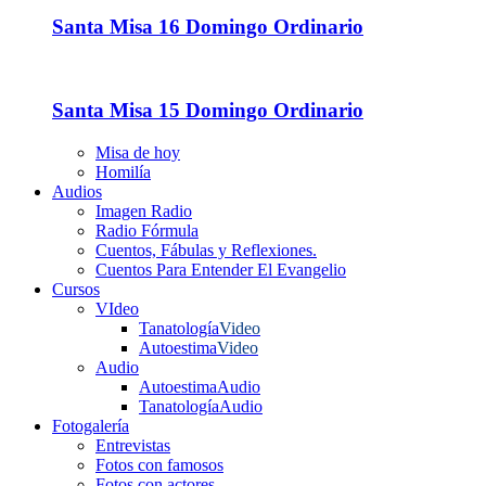
Santa Misa 16 Domingo Ordinario
Santa Misa 15 Domingo Ordinario
Misa de hoy
Homilía
Audios
Imagen Radio
Radio Fórmula
Cuentos, Fábulas y Reflexiones.
Cuentos Para Entender El Evangelio
Cursos
VIdeo
Tanatología
Video
Autoestima
Video
Audio
Autoestima
Audio
Tanatología
Audio
Fotogalería
Entrevistas
Fotos con famosos
Fotos con actores