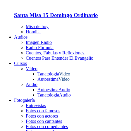
Santa Misa 15 Domingo Ordinario
Misa de hoy
Homilía
Audios
Imagen Radio
Radio Fórmula
Cuentos, Fábulas y Reflexiones.
Cuentos Para Entender El Evangelio
Cursos
VIdeo
Tanatología
Video
Autoestima
Video
Audio
Autoestima
Audio
Tanatología
Audio
Fotogalería
Entrevistas
Fotos con famosos
Fotos con actores
Fotos con cantantes
Fotos con comediantes