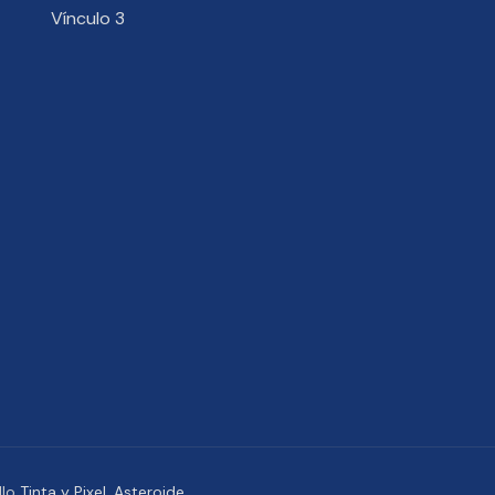
Vínculo 3
llo
Tinta y Pixel
,
Asteroide