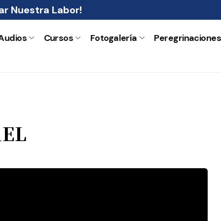
r Nuestra Labor!
Audios
Cursos
Fotogalería
Peregrinacione
AEL