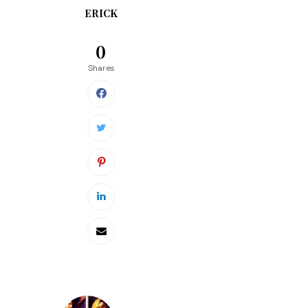
ERICK
0
Shares